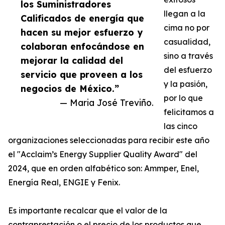
los Suministradores
llegan a la
Calificados de energía que
cima no por
hacen su mejor esfuerzo y
casualidad,
colaboran enfocándose en
sino a través
mejorar la calidad del
del esfuerzo
servicio que proveen a los
y la pasión,
negocios de México.”
por lo que
— Maria José Treviño.
felicitamos a
las cinco
organizaciones seleccionadas para recibir este año
el "Acclaim’s Energy Supplier Quality Award" del
2024, que en orden alfabético son: Ammper, Enel,
Energía Real, ENGIE y Fenix.
Es importante recalcar que el valor de la
contraprestación o el precio de los productos que