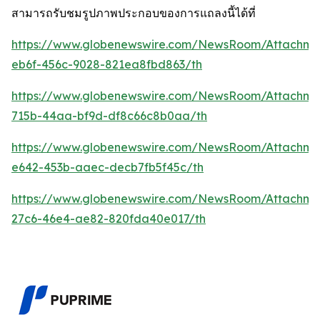
สามารถรับชมรูปภาพประกอบของการแถลงนี้ได้ที่
https://www.globenewswire.com/NewsRoom/Attachm
eb6f-456c-9028-821ea8fbd863/th
https://www.globenewswire.com/NewsRoom/Attachme
715b-44aa-bf9d-df8c66c8b0aa/th
https://www.globenewswire.com/NewsRoom/Attachm
e642-453b-aaec-decb7fb5f45c/th
https://www.globenewswire.com/NewsRoom/Attachme
27c6-46e4-ae82-820fda40e017/th