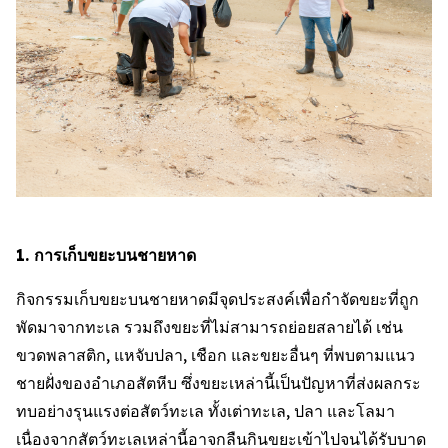
1. การเก็บขยะบนชายหาด
กิจกรรมเก็บขยะบนชายหาดมีจุดประสงค์เพื่อกำจัดขยะที่ถูก
พัดมาจากทะเล รวมถึงขยะที่ไม่สามารถย่อยสลายได้ เช่น
ขวดพลาสติก, แหจับปลา, เชือก และขยะอื่นๆ ที่พบตามแนว
ชายฝั่งของอำเภอสัตหีบ ซึ่งขยะเหล่านี้เป็นปัญหาที่ส่งผลกระ
ทบอย่างรุนแรงต่อสัตว์ทะเล ทั้งเต่าทะเล, ปลา และโลมา
เนื่องจากสัตว์ทะเลเหล่านี้อาจกลืนกินขยะเข้าไปจนได้รับบาด